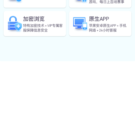
知，同时也在团队合作中学会沟通与协作，增强集体意识。
无论是个人舞者还是团队成员，都能在比赛的准备与参与
中，感受到坚持带来的成就感，体验合作带来的凝聚力。正
是这种多重价值的叠加，使舞蹈比赛成为促进身心健康、提
升自信心与团队协作能力的重要平台。本文将从身体健康、
心理调适、自信塑造以及团队协作四个方面，对舞蹈比赛所
带来的多重积极影响进行系统阐述，展现舞蹈比赛在个人成
长与社会互动中的独特意义。
一、促进身体全面健康
舞蹈比赛以系统训练为基础，要求参与者长期进行有计划的
身体练习，这对增强心肺功能和肌肉力量具有显著作用。通
过反复的动作练习，身体的耐力、柔韧性和协调性都会得到
有效提升。
在备赛过程中，舞者需要保持良好的作息与饮食习惯，以适
应高强度训练。这种自我管理能力的提升，有助于形成健康